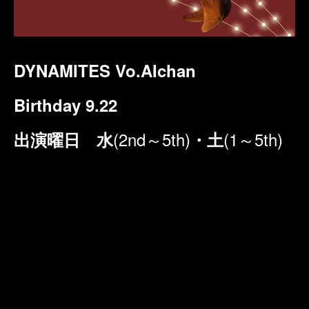
DYNAMITES Vo.AIchan
Birthday 9.22
(2nd～5th)
(1～5th)
出演曜日 水
・土